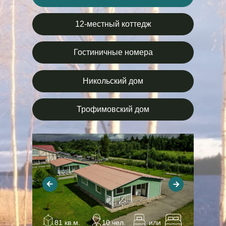
12-местный коттедж
Гостиничные номера
Никольский дом
Трофимовский дом
81 кв.м.
10 чел.
или